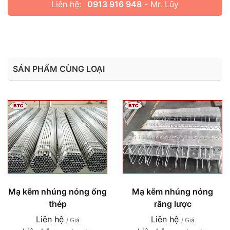
Liên hệ:
0913 916 948
- Mr. Lũy
SẢN PHẨM CÙNG LOẠI
Mạ kẽm nhúng nóng ống
Mạ kẽm nhúng nóng
thép
răng lược
Liên hệ
Liên hệ
/ Giá
/ Giá